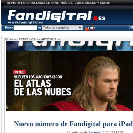
C
Buscar
en
Estás en
ARTICULOS
>>
ARTICULO
>>
Nuevo número de Fandigital para iPad,
Un artículo de
Redacción
|| 15 / 2 / 2013